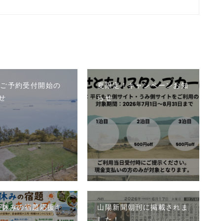
分ご予約受付開始の
夏限定！キャンペーンお知
せ
らせ
6夏休みの宿題応援キ
山陽新聞朝刊に掲載されま
した！